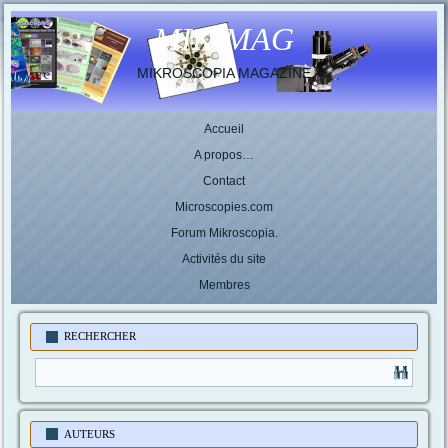
MIK-MAG
MIKROSCOPIA MAGAZINE
Accueil
A propos…
Contact
Microscopies.com
Forum Mikroscopia.
Activités du site
Membres
RECHERCHER
AUTEURS