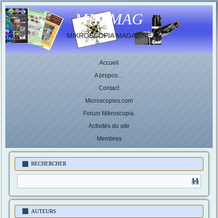
MIK-MAG
MIKROSCOPIA MAGAZINE
Accueil
A propos…
Contact
Microscopies.com
Forum Mikroscopia.
Activités du site
Membres
RECHERCHER
AUTEURS