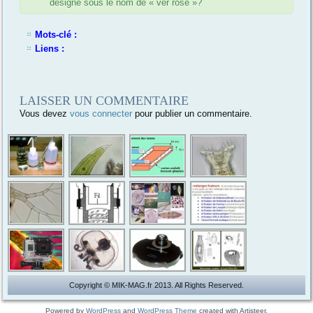
désigne sous le nom de « ver rose »?
Mots-clé :
Liens :
LAISSER UN COMMENTAIRE
Vous devez
vous connecter
pour publier un commentaire.
Copyright © MIK-MAG.fr 2013. All Rights Reserved.
Powered by
WordPress
and
WordPress Theme
created with Artisteer.