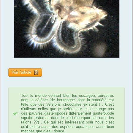
Voir l'article
Tout le monde connaît bien les escargots terrestres
dont le célèbre ‘de bourgogne’ dont la notoriété est
telle que des versions chocolatés existent ! . C’est
d’ailleurs celles que je préfère car je ne mange pas
ces pauvres gastéropodes (littéralement gastéropode
signifie estomac dans le pied (pourquoi pas dans les
talons ??) . Ce qui est intéressant pour nous c’est
qu’il existe aussi des espèces aquatiques aussi bien
marines que d’eau douce .