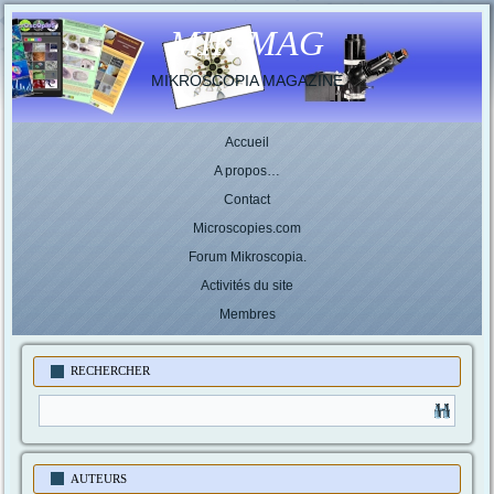
MIK-MAG
MIKROSCOPIA MAGAZINE
Accueil
A propos…
Contact
Microscopies.com
Forum Mikroscopia.
Activités du site
Membres
RECHERCHER
AUTEURS