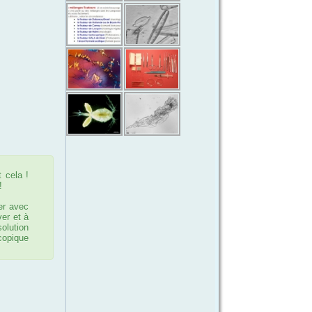
 cela !
!
er avec
ver et à
solution
copique