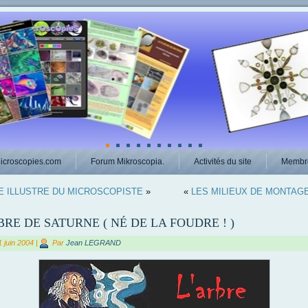
icroscopies.com
Forum Mikroscopia.
Activités du site
Membr
DE ILLUSTRE DU MICROSCOPISTE
»
«
LES MILIEUX DE MONTAG
BRE DE SATURNE ( NÉ DE LA FOUDRE ! )
1 juin 2004
|
Par
Jean LEGRAND