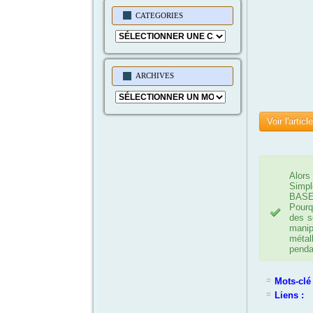
CATEGORIES
Categories
ARCHIVES
Archives
Voir l'articl
Alors
Simpl
BAS
Pourq
des s
manip
métal
penda
Mots-clé 
Liens :