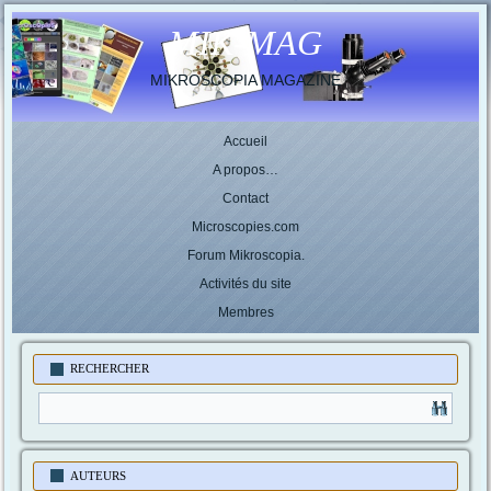
MIK-MAG
MIKROSCOPIA MAGAZINE
Accueil
A propos…
Contact
Microscopies.com
Forum Mikroscopia.
Activités du site
Membres
RECHERCHER
AUTEURS