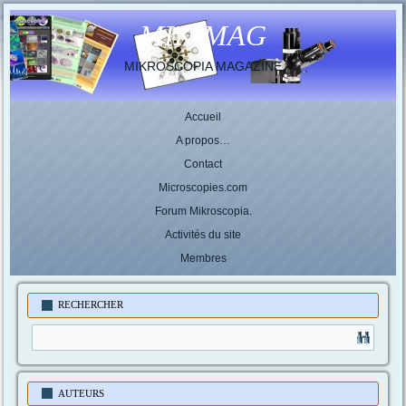
MIK-MAG
MIKROSCOPIA MAGAZINE
Accueil
A propos…
Contact
Microscopies.com
Forum Mikroscopia.
Activités du site
Membres
RECHERCHER
AUTEURS