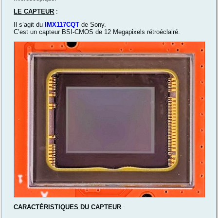
LE CAPTEUR
:
Il s’agit du
IMX117CQT
de Sony.
C’est un capteur BSI-CMOS de 12 Megapixels rétroéclairé.
CARACTÉRISTIQUES DU CAPTEUR
: