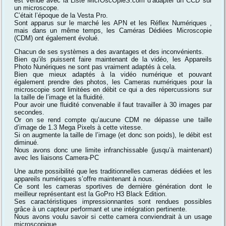
est venue avec la Liste MicrOscOpieS.com d’adapter un CCD sur
un microscope.
C’était l’époque de la Vesta Pro.
Sont apparus sur le marché les APN et les Réflex Numériques ,
mais dans un même temps, les Caméras Dédiées Microscopie
(CDM) ont également évolué.
Chacun de ses systèmes a des avantages et des inconvénients.
Bien qu’ils puissent faire maintenant de la vidéo, les Appareils
Photo Nunériques ne sont pas vraiment adaptés à cela.
Bien que mieux adaptés à la vidéo numérique et pouvant
également prendre des photos, les Cameras numériques pour la
microscopie sont limitées en débit ce qui a des répercussions sur
la taille de l’image et la fluidité.
Pour avoir une fluidité convenable il faut travailler à 30 images par
secondes.
Or on se rend compte qu’aucune CDM ne dépasse une taille
d’image de 1.3 Mega Pixels à cette vitesse.
Si on augmente la taille de l’image (et donc son poids), le débit est
diminué.
Nous avons donc une limite infranchissable (jusqu’à maintenant)
avec les liaisons Camera-PC
Une autre possibilité que les traditionnelles cameras dédiées et les
appareils numériques s’offre maintenant à nous.
Ce sont les cameras sportives de dernière génération dont le
meilleur représentant est la GoPro H3 Black Edition.
Ses caractéristiques impressionnantes sont rendues possibles
grâce à un capteur performant et une intégration pertinente.
Nous avons voulu savoir si cette camera conviendrait à un usage
microscopique.