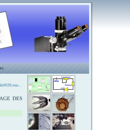
es
d&#039;eau…
NAGE DES