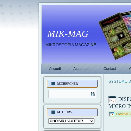
MIK-MAG
MIKROSCOPIA MAGAZINE
Accueil
A propos…
Contact
M
SYSTÈME D
RECHERCHER
DISP
MICRO I
AUTEURS
Publié le
2