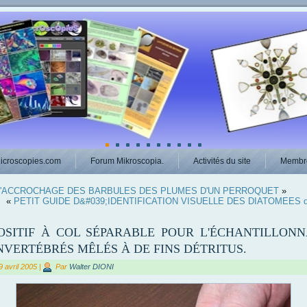
icroscopies.com
Forum Mikroscopia.
Activités du site
Membr
'ACCROCHAGE DES BARBULES DES PLUMES D'UN PERROQUET
»
«
PETIT GUIDE D&#039;IDENTIFICATION VISUELLE DES DIATOMEES 
OSITIF À COL SÉPARABLE POUR L'ÉCHANTILLON
NVERTÉBRÉS MÊLÉS À DE FINS DÉTRITUS.
9 avril 2005
|
Par
Walter DIONI