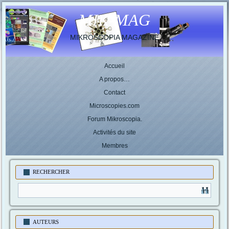
MIK-MAG
MIKROSCOPIA MAGAZINE
Accueil
A propos…
Contact
Microscopies.com
Forum Mikroscopia.
Activités du site
Membres
RECHERCHER
AUTEURS