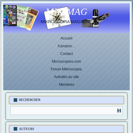
MIK-MAG
MIKROSCOPIA MAGAZINE
Accueil
A propos…
Contact
Microscopies.com
Forum Mikroscopia.
Activités du site
Membres
RECHERCHER
AUTEURS