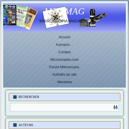
MIK-MAG
MIKROSCOPIA MAGAZINE
Accueil
A propos…
Contact
Microscopies.com
Forum Mikroscopia.
Activités du site
Membres
RECHERCHER
AUTEURS