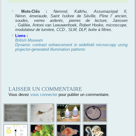
Mots-Clés :
Nemrod, Kalkhu, Assurnazirpal II,
Néron, émeraude, Saint Isidore de Séville, Pline l’ ancien,
soudes, verres ardents, pierres de lecture, Janssen
,
Galilée, Antoni van Leeuwenhoek,
Robert Hooke, microscope,
modulateur de lumière, CCD , SLM, DLP, boite à filtres.
Liens
:
British Museum
Dynamic contrast enhancement in wideﬁeld microscopy using
projector-generated illumination patterns
LAISSER UN COMMENTAIRE
Vous devez
vous connecter
pour publier un commentaire.