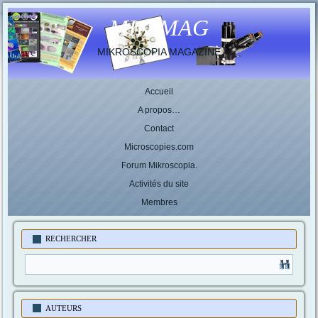
MIK-MAG
MIKROSCOPIA MAGAZINE
Accueil
A propos…
Contact
Microscopies.com
Forum Mikroscopia.
Activités du site
Membres
RECHERCHER
AUTEURS