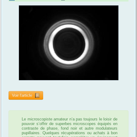
Voir l'article
Le microscopiste amateur n’a pas toujours le loisir de
pouvoir s’offrir de superbes microscopes équipés en
contraste de phase, fond noir et autre modulateurs
pupillaires. Quelques récupérations ou achats à bon