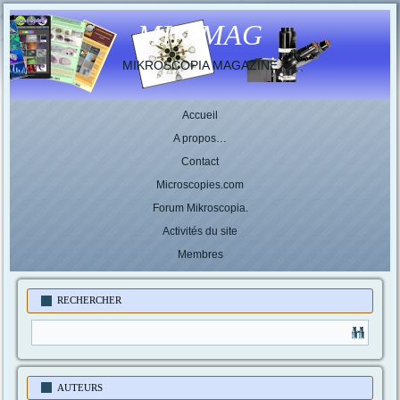
MIK-MAG
MIKROSCOPIA MAGAZINE
Accueil
A propos…
Contact
Microscopies.com
Forum Mikroscopia.
Activités du site
Membres
RECHERCHER
AUTEURS